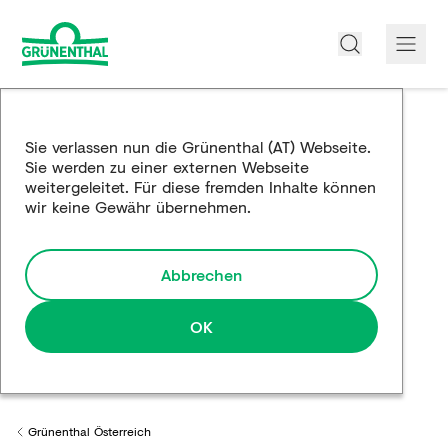
Über uns
Sie verlassen nun die Grünenthal (AT) Webseite.
Sie werden zu einer externen Webseite
Produkte
weitergeleitet. Für diese fremden Inhalte können
wir keine Gewähr übernehmen.
Edukation
Forschung und Entwicklung
Abbrechen
Partnerschaften
OK
Karriere
Medien
Grünenthal Österreich
Back to