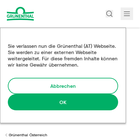
Über uns
Sie verlassen nun die Grünenthal (AT) Webseite.
Sie werden zu einer externen Webseite
Produkte
weitergeleitet. Für diese fremden Inhalte können
wir keine Gewähr übernehmen.
Edukation
Forschung und Entwicklung
Abbrechen
Partnerschaften
OK
Karriere
Medien
Grünenthal Österreich
Back to