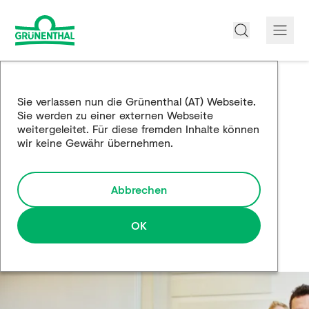
Über uns
Sie verlassen nun die Grünenthal (AT) Webseite.
Sie werden zu einer externen Webseite
Produkte
weitergeleitet. Für diese fremden Inhalte können
wir keine Gewähr übernehmen.
Edukation
Forschung und Entwicklung
Abbrechen
Partnerschaften
OK
Karriere
Medien