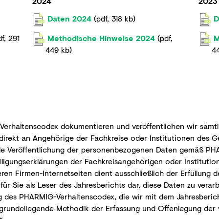
2024
2023
Daten 2024
(
pdf
,
318 kb
)
D
df
,
291
Methodische Hinweise 2024
(
pdf
,
M
449 kb
)
4
Verhaltenscodex dokumentieren und veröffentlichen wir sämtl
indirekt an Angehörige der Fachkreise oder Institutionen de
elle Veröffentlichung der personenbezogenen Daten gemäß PH
illigungserklärungen der Fachkreisangehörigen oder Instituti
eren Firmen-Internetseiten dient ausschließlich der Erfüllun
 für Sie als Leser des Jahresberichts dar, diese Daten zu verar
des PHARMIG-Verhaltenscodex, die wir mit dem Jahresbericht h
zugrundeliegende Methodik der Erfassung und Offenlegung der