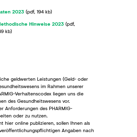
aten 2023
(
pdf
,
194 kb
)
ethodische Hinweise 2023
(
pdf
,
49 kb
)
iche geldwerten Leistungen (Geld- oder
s Gesundheitswesens im Rahmen unserer
ARMIG-Verhaltenscodex liegen uns die
onen des Gesundheitswesens vor.
g der Anforderungen des PHARMIG-
beiten oder zu nutzen.
ier online publizieren, sollen Ihnen als
 veröffentlichungspflichtigen Angaben nach