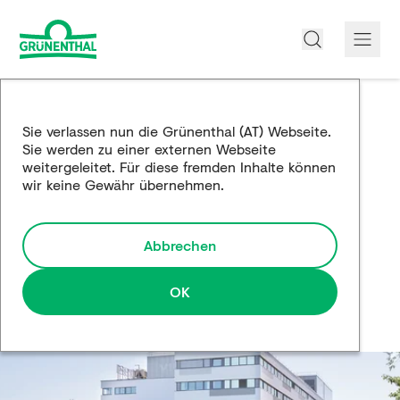
Über uns
Sie verlassen nun die Grünenthal (AT) Webseite.
Sie werden zu einer externen Webseite
Produkte
weitergeleitet. Für diese fremden Inhalte können
wir keine Gewähr übernehmen.
Edukation
Forschung und Entwicklung
Abbrechen
Partnerschaften
OK
Karriere
Medien