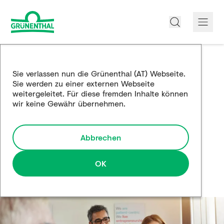
Über uns
Sie verlassen nun die Grünenthal (AT) Webseite.
Sie werden zu einer externen Webseite
Produkte
weitergeleitet. Für diese fremden Inhalte können
wir keine Gewähr übernehmen.
Edukation
Forschung und Entwicklung
Abbrechen
Partnerschaften
OK
Karriere
Medien