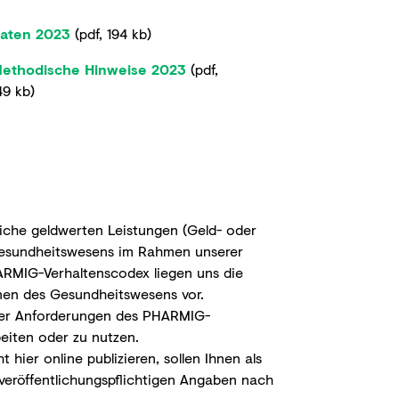
aten 2023
(
pdf
,
194 kb
)
ethodische Hinweise 2023
(
pdf
,
49 kb
)
iche geldwerten Leistungen (Geld- oder
s Gesundheitswesens im Rahmen unserer
ARMIG-Verhaltenscodex liegen uns die
onen des Gesundheitswesens vor.
g der Anforderungen des PHARMIG-
beiten oder zu nutzen.
ier online publizieren, sollen Ihnen als
 veröffentlichungspflichtigen Angaben nach