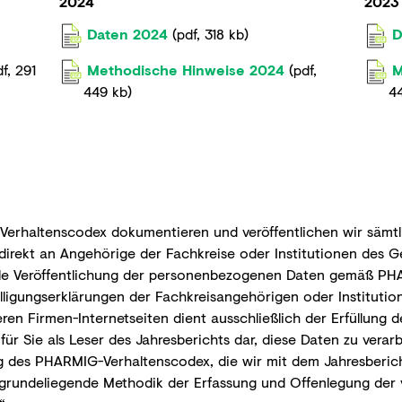
2024
2023
Daten 2024
(
pdf
,
318 kb
)
D
df
,
291
Methodische Hinweise 2024
(
pdf
,
M
449 kb
)
4
Verhaltenscodex dokumentieren und veröffentlichen wir sämtl
indirekt an Angehörige der Fachkreise oder Institutionen de
elle Veröffentlichung der personenbezogenen Daten gemäß PH
illigungserklärungen der Fachkreisangehörigen oder Instituti
eren Firmen-Internetseiten dient ausschließlich der Erfüllun
 für Sie als Leser des Jahresberichts dar, diese Daten zu verar
des PHARMIG-Verhaltenscodex, die wir mit dem Jahresbericht h
zugrundeliegende Methodik der Erfassung und Offenlegung der